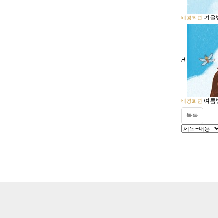
겨울
배경화면
H
여름
배경화면
목록