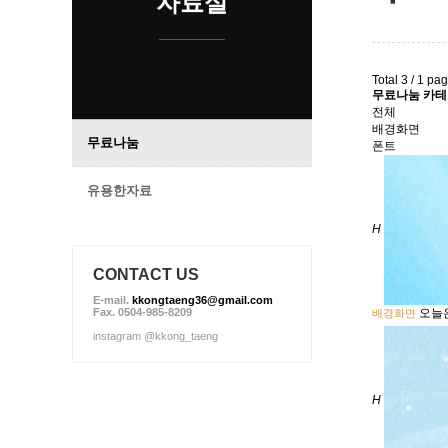
자료실
Total 3 /
1 pa
무료나눔 카
전체
배경화면
무료나눔
폰트
유용한자료
H
CONTACT US
E-mail.
kkongtaeng36@gmail.com
Fax. 0504-985-8209
오늘
배경화면
instagram @kkong_taeng
H