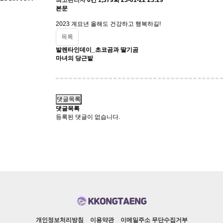
최고관리자
0건
1,379회
23-01-22 23:29
본문
2023 계묘년 올해도 건강하고 행복하길!
목록
발렌타인데이_초코곰과 딸기곰
마녀의 당근밭
댓글목록
댓글목록
등록된 댓글이 없습니다.
개인정보처리방침
이용약관
이메일주소 무단수집거부