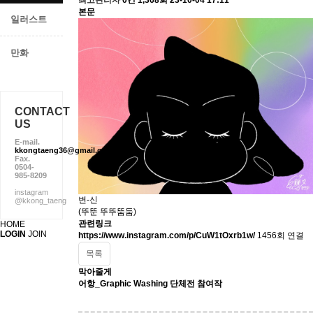
최고관리자
0건
1,368회
23-10-04 17:11
본문
일러스트
만화
CONTACT
US
E-mail.
kkongtaeng36@gmail.com
Fax.
0504-
985-8209
instagram
변-신
@kkong_taeng
(뚜뚠 뚜뚜뚬둠)
관련링크
HOME
LOGIN
JOIN
https://www.instagram.com/p/CuW1tOxrb1w/
1456회 연결
목록
막아줄게
어항_Graphic Washing 단체전 참여작